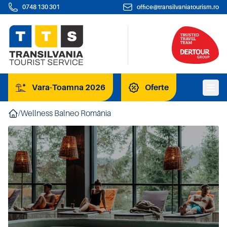
0748 130 301
office@transilvaniatourism.ro
Vara-Toamna 2026
Oferte
/
Wellness Balneo România