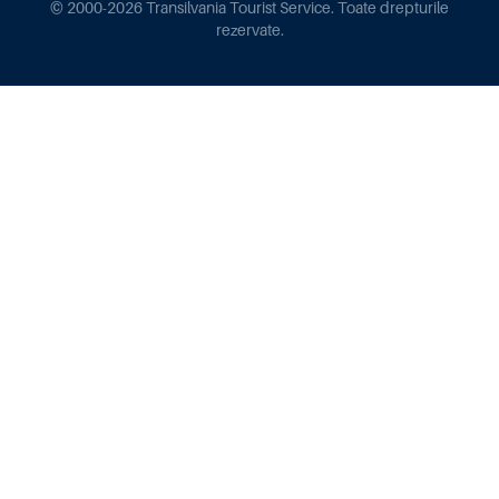
© 2000-2026 Transilvania Tourist Service. Toate drepturile
rezervate.