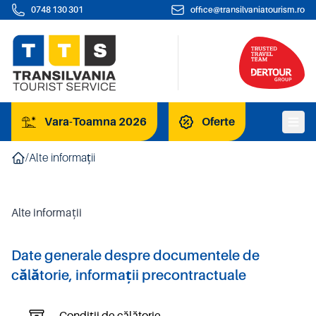
0748 130 301
office@transilvaniatourism.ro
Vara-Toamna 2026
Oferte
/
Alte informații
Alte informații
Date generale despre documentele de
călătorie, informații precontractuale