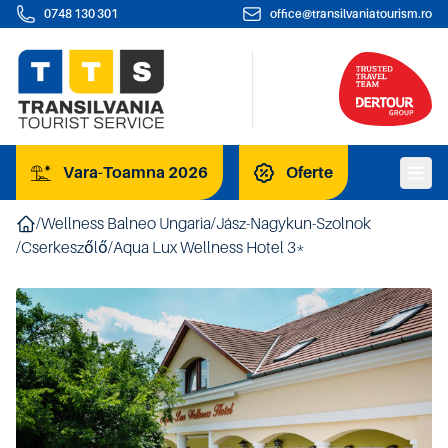
0748 130 301
office@transilvaniatourism.ro
Vara-Toamna 2026
Oferte
/
Wellness Balneo Ungaria
/
Jász-Nagykun-Szolnok
/
Cserkeszőlő
/
Aqua Lux Wellness Hotel 3*