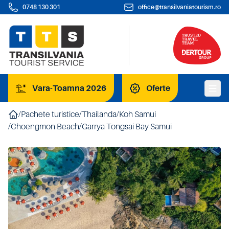
0748 130 301
office@transilvaniatourism.ro
Vara-Toamna 2026
Oferte
/
Pachete turistice
/
Thailanda
/
Koh Samui
/
Choengmon Beach
/
Garrya Tongsai Bay Samui