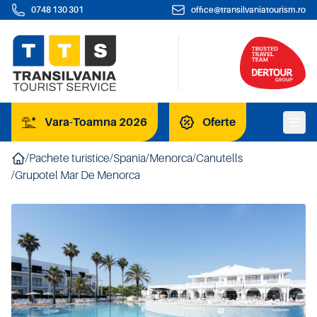
0748 130 301
office@transilvaniatourism.ro
Vara-Toamna 2026
Oferte
/
Pachete turistice
/
Spania
/
Menorca
/
Canutells
/
Grupotel Mar De Menorca