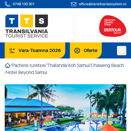
0748 130 301
office@transilvaniatourism.ro
Vara-Toamna 2026
Oferte
/
Pachete turistice
/
Thailanda
/
Koh Samui
/
Chaweng Beach
/
Hotel Beyond Samui