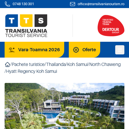
0748 130 301
office@transilvaniatourism.ro
Vara-Toamna 2026
Oferte
/
Pachete turistice
/
Thailanda
/
Koh Samui
/
North Chaweng
/
Hyatt Regency Koh Samui