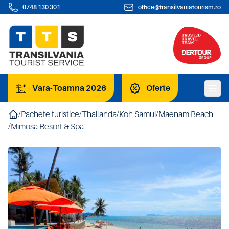
0748 130 301
office@transilvaniatourism.ro
Vara-Toamna 2026
Oferte
/
Pachete turistice
/
Thailanda
/
Koh Samui
/
Maenam Beach
/
Mimosa Resort & Spa