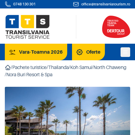
0748 130 301
office@transilvaniatourism.ro
Vara-Toamna 2026
Oferte
/
Pachete turistice
/
Thailanda
/
Koh Samui
/
North Chaweng
/
Nora Buri Resort & Spa