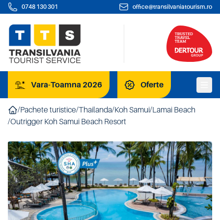
0748 130 301
office@transilvaniatourism.ro
Vara-Toamna 2026
Oferte
/
Pachete turistice
/
Thailanda
/
Koh Samui
/
Lamai Beach
/
Outrigger Koh Samui Beach Resort