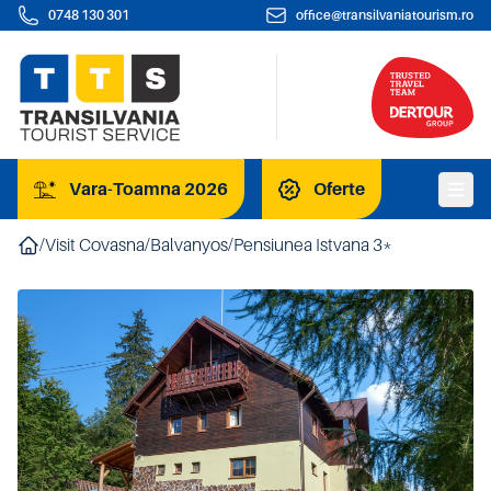
0748 130 301
office@transilvaniatourism.ro
Vara-Toamna 2026
Oferte
/
Visit Covasna
/
Balvanyos
/
Pensiunea Istvana 3*