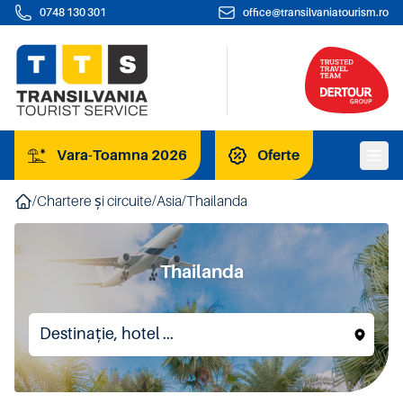
0748 130 301
office@transilvaniatourism.ro
Vara-Toamna 2026
Oferte
/
Chartere și circuite
/
Asia
/
Thailanda
Thailanda