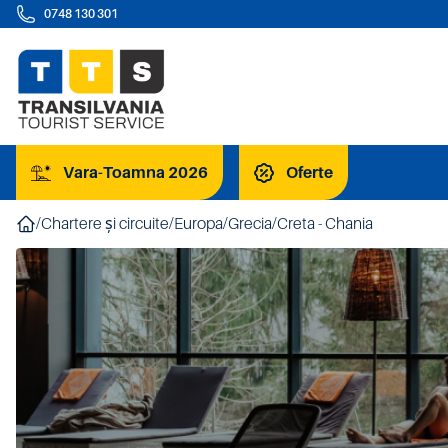
0748 130 301
Vara-Toamna 2026
Oferte
/
Chartere și circuite
/
Europa
/
Grecia
/
Creta - Chania