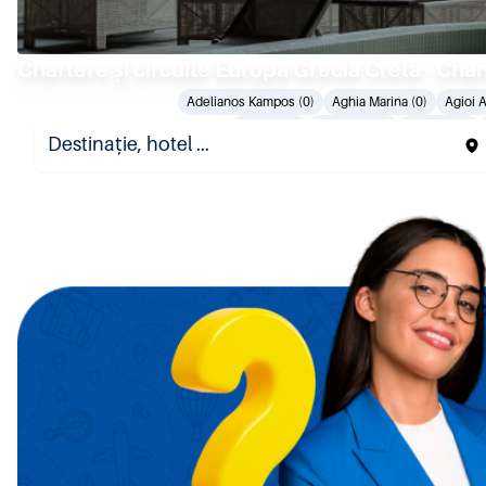
Chartere și circuite Europa Grecia Creta - Cha
Adelianos Kampos (0)
Aghia Marina (0)
Agioi A
Gerani (0)
Kalamaki. (0)
Kalyves (0)
Platan