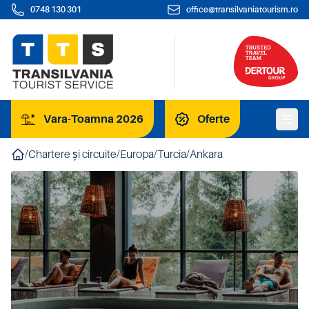
0748 130 301
office@transilvaniatourism.ro
Vara-Toamna 2026
Oferte
/
Chartere și circuite
/
Europa
/
Turcia
/
Ankara