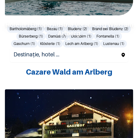
Hoteluri Europa Austria Vorarlberg Wald am
Bartholomäberg (1)
Bezau (1)
Bludenz (2)
Brand bei Bludenz (2)
Arlberg
Bürserberg (1)
Damüls (7)
Dornbirn (1)
Fontanella (1)
Gaschurn (1)
Klösterle (1)
Lech am Arlberg (1)
Lustenau (1)
St. Gallenkirch (4)
Wald am Arlberg (1)
Warth am Arlberg (1)
Cazare Wald am Arlberg