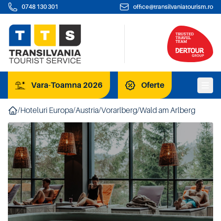
0748 130 301
office@transilvaniatourism.ro
Vara-Toamna 2026
Oferte
/
Hoteluri Europa
/
Austria
/
Vorarlberg
/
Wald am Arlberg