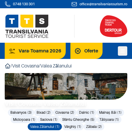
0748 130 301
office@transilvaniatourism.ro
Vara-Toamna 2026
Oferte
/
Visit Covasna
/
Valea Zălanului
Visit Covasna Valea Zălanului
Balvanyos (3)
Bixad (2)
Covasna (2)
Dalnic (1)
Malnaș Băi (1)
Micloșoara (1)
Saciova (1)
Sfântu Gheorghe (5)
Tălișoara (1)
Valea Zălanului (1)
Vârghiș (1)
Zăbala (2)