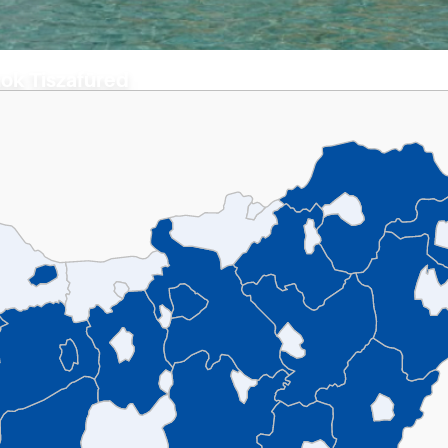
ok Tiszafüred