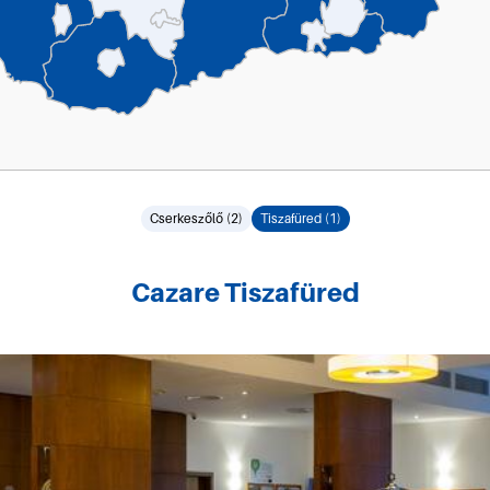
Cserkeszőlő (2)
Tiszafüred (1)
Cazare Tiszafüred