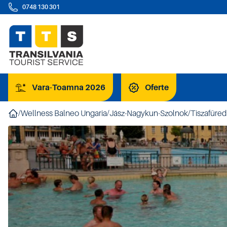
0748 130 301
Vara-Toamna 2026
Oferte
/
Wellness Balneo Ungaria
/
Jász-Nagykun-Szolnok
/
Tiszafüred