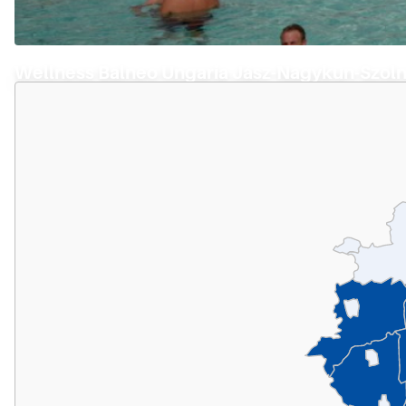
Wellness Balneo Ungaria Jász-Nagykun-Szoln