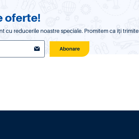
 oferte!
urent cu reducerile noastre speciale. Promitem ca iți trim
Abonare