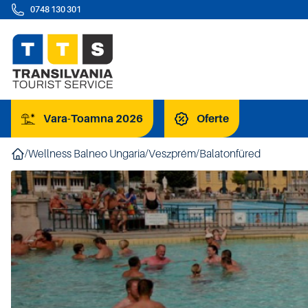
0748 130 301
Vara-Toamna 2026
Oferte
/
Wellness Balneo Ungaria
/
Veszprém
/
Balatonfüred