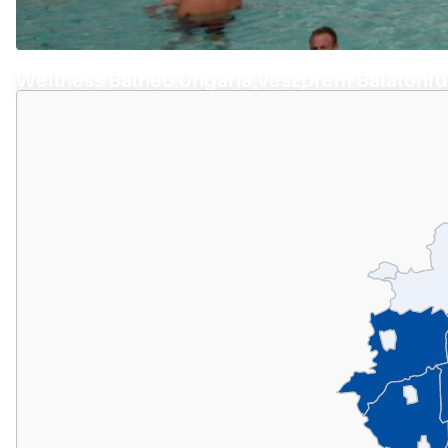
Wellness Balneo Ungaria Veszprém Balatonf