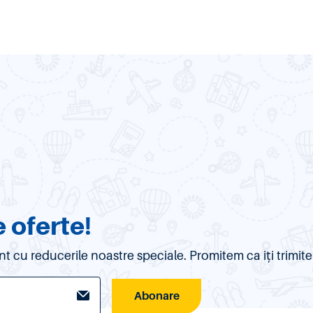
 oferte!
urent cu reducerile noastre speciale. Promitem ca iți trim
Abonare