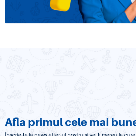
Afla primul cele mai bune
Înscrie-te la newsletter-ul nostru si vei fi mereu la c