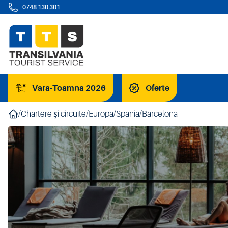
0748 130 301
Vara-Toamna 2026
Oferte
/
Chartere și circuite
/
Europa
/
Spania
/
Barcelona