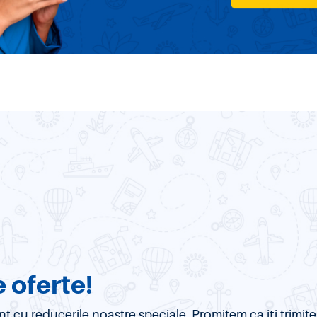
 oferte!
urent cu reducerile noastre speciale. Promitem ca iți trim