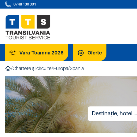
0748 130 301
Vara-Toamna 2026
Oferte
/
Chartere și circuite
/
Europa
/
Spania