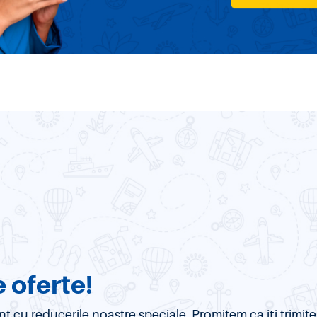
 oferte!
urent cu reducerile noastre speciale. Promitem ca iți trim