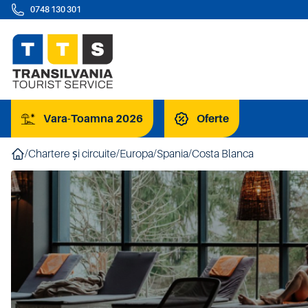
0748 130 301
Vara-Toamna 2026
Oferte
/
Chartere și circuite
/
Europa
/
Spania
/
Costa Blanca