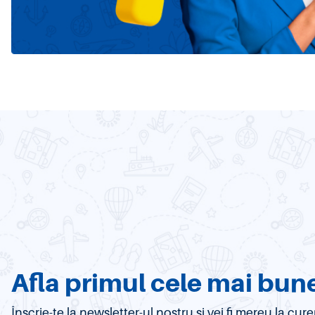
Afla primul cele mai bune
Înscrie-te la newsletter-ul nostru si vei fi mereu la c