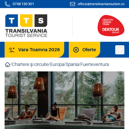
0748 130 301
office@transilvaniatourism.ro
Vara-Toamna 2026
Oferte
/
Chartere și circuite
/
Europa
/
Spania
/
Fuerteventura