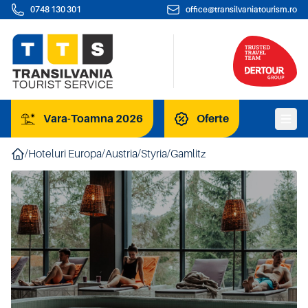
0748 130 301
office@transilvaniatourism.ro
Vara-Toamna 2026
Oferte
/
Hoteluri Europa
/
Austria
/
Styria
/
Gamlitz