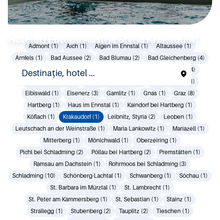
Hoteluri Europa Austria Styria Krakaudorf
Admont (1)
Aich (1)
Aigen im Ennstal (1)
Altaussee (1)
Arnfels (1)
Bad Aussee (2)
Bad Blumau (2)
Bad Gleichenberg (4)
Bad Loipersdorf (1)
Bad Mitterndorf (2)
Bad Radkersburg (4)
Bad Waltersdorf (2)
Deutschlandsberg (1)
Donnersbach (1)
Eibiswald (1)
Eisenerz (3)
Gamlitz (1)
Gnas (1)
Graz (8)
Hartberg (1)
Haus im Ennstal (1)
Kaindorf bei Hartberg (1)
Köflach (1)
Krakaudorf (1)
Leibnitz, Styria (2)
Leoben (1)
Leutschach an der Weinstraße (1)
Maria Lankowitz (1)
Mariazell (1)
Mitterberg (1)
Mönichwald (1)
Oberzeiring (1)
Pichl bei Schladming (2)
Pöllau bei Hartberg (2)
Premstätten (1)
Ramsau am Dachstein (1)
Rohrmoos bei Schladming (3)
Schladming (10)
Schönberg-Lachtal (1)
Schwanberg (1)
Söchau (1)
St. Barbara im Mürztal (1)
St. Lambrecht (1)
St. Peter am Kammersberg (1)
St. Sebastian (1)
Stainz (1)
Strallegg (1)
Stubenberg (2)
Tauplitz (2)
Tieschen (1)