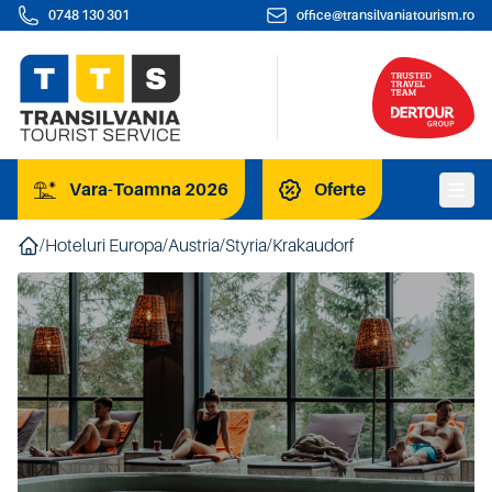
0748 130 301
office@transilvaniatourism.ro
Vara-Toamna 2026
Oferte
/
Hoteluri Europa
/
Austria
/
Styria
/
Krakaudorf