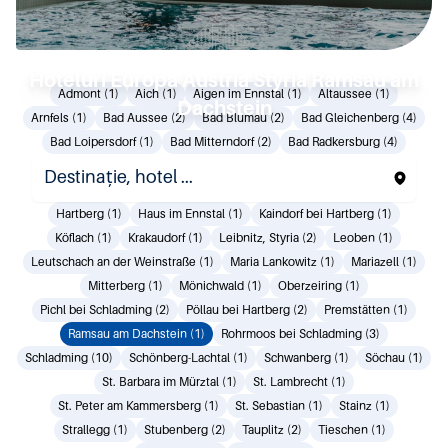
Hoteluri Europa Austria Styria Ramsau am
Admont (1)
Aich (1)
Aigen im Ennstal (1)
Altaussee (1)
Dachstein
Arnfels (1)
Bad Aussee (2)
Bad Blumau (2)
Bad Gleichenberg (4)
Bad Loipersdorf (1)
Bad Mitterndorf (2)
Bad Radkersburg (4)
Bad Waltersdorf (2)
Deutschlandsberg (1)
Donnersbach (1)
Eibiswald (1)
Eisenerz (3)
Gamlitz (1)
Gnas (1)
Graz (8)
Hartberg (1)
Haus im Ennstal (1)
Kaindorf bei Hartberg (1)
Köflach (1)
Krakaudorf (1)
Leibnitz, Styria (2)
Leoben (1)
Leutschach an der Weinstraße (1)
Maria Lankowitz (1)
Mariazell (1)
Mitterberg (1)
Mönichwald (1)
Oberzeiring (1)
Pichl bei Schladming (2)
Pöllau bei Hartberg (2)
Premstätten (1)
Ramsau am Dachstein (1)
Rohrmoos bei Schladming (3)
Schladming (10)
Schönberg-Lachtal (1)
Schwanberg (1)
Söchau (1)
St. Barbara im Mürztal (1)
St. Lambrecht (1)
St. Peter am Kammersberg (1)
St. Sebastian (1)
Stainz (1)
Strallegg (1)
Stubenberg (2)
Tauplitz (2)
Tieschen (1)