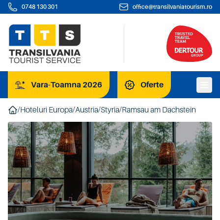
0748 130 301
office@transilvaniatourism.ro
Vara-Toamna 2026
Oferte
/
Hoteluri Europa
/
Austria
/
Styria
/
Ramsau am Dachstein