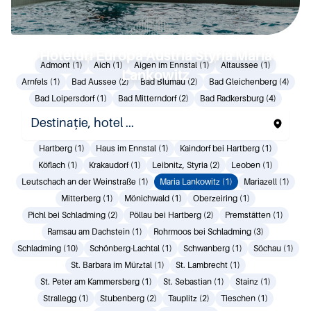
Hoteluri Europa Austria Styria Maria
Admont (1)
Aich (1)
Aigen im Ennstal (1)
Altaussee (1)
Lankowitz
Arnfels (1)
Bad Aussee (2)
Bad Blumau (2)
Bad Gleichenberg (4)
Bad Loipersdorf (1)
Bad Mitterndorf (2)
Bad Radkersburg (4)
Bad Waltersdorf (2)
Deutschlandsberg (1)
Donnersbach (1)
Eibiswald (1)
Eisenerz (3)
Gamlitz (1)
Gnas (1)
Graz (8)
Hartberg (1)
Haus im Ennstal (1)
Kaindorf bei Hartberg (1)
Köflach (1)
Krakaudorf (1)
Leibnitz, Styria (2)
Leoben (1)
Leutschach an der Weinstraße (1)
Maria Lankowitz (1)
Mariazell (1)
Mitterberg (1)
Mönichwald (1)
Oberzeiring (1)
Pichl bei Schladming (2)
Pöllau bei Hartberg (2)
Premstätten (1)
Ramsau am Dachstein (1)
Rohrmoos bei Schladming (3)
Schladming (10)
Schönberg-Lachtal (1)
Schwanberg (1)
Söchau (1)
St. Barbara im Mürztal (1)
St. Lambrecht (1)
St. Peter am Kammersberg (1)
St. Sebastian (1)
Stainz (1)
Strallegg (1)
Stubenberg (2)
Tauplitz (2)
Tieschen (1)