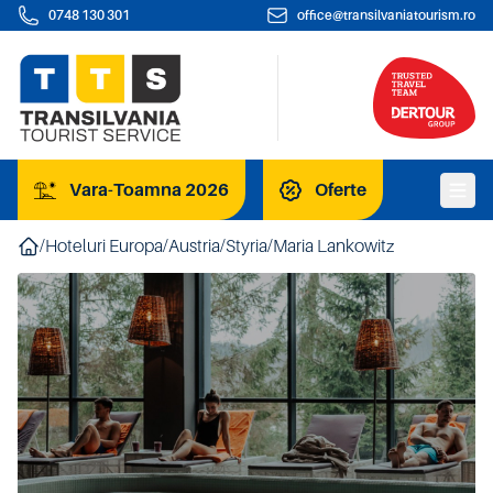
0748 130 301
office@transilvaniatourism.ro
Vara-Toamna 2026
Oferte
/
Hoteluri Europa
/
Austria
/
Styria
/
Maria Lankowitz