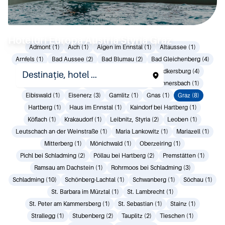
Hoteluri Europa Austria Styria Graz
Admont (1)
Aich (1)
Aigen im Ennstal (1)
Altaussee (1)
Arnfels (1)
Bad Aussee (2)
Bad Blumau (2)
Bad Gleichenberg (4)
Bad Loipersdorf (1)
Bad Mitterndorf (2)
Bad Radkersburg (4)
Bad Waltersdorf (2)
Deutschlandsberg (1)
Donnersbach (1)
Eibiswald (1)
Eisenerz (3)
Gamlitz (1)
Gnas (1)
Graz (8)
Hartberg (1)
Haus im Ennstal (1)
Kaindorf bei Hartberg (1)
Köflach (1)
Krakaudorf (1)
Leibnitz, Styria (2)
Leoben (1)
Leutschach an der Weinstraße (1)
Maria Lankowitz (1)
Mariazell (1)
Mitterberg (1)
Mönichwald (1)
Oberzeiring (1)
Pichl bei Schladming (2)
Pöllau bei Hartberg (2)
Premstätten (1)
Ramsau am Dachstein (1)
Rohrmoos bei Schladming (3)
Schladming (10)
Schönberg-Lachtal (1)
Schwanberg (1)
Söchau (1)
St. Barbara im Mürztal (1)
St. Lambrecht (1)
St. Peter am Kammersberg (1)
St. Sebastian (1)
Stainz (1)
Strallegg (1)
Stubenberg (2)
Tauplitz (2)
Tieschen (1)