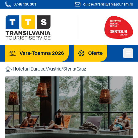
0748 130 301
office@transilvaniatourism.ro
Vara-Toamna 2026
Oferte
/
Hoteluri Europa
/
Austria
/
Styria
/
Graz